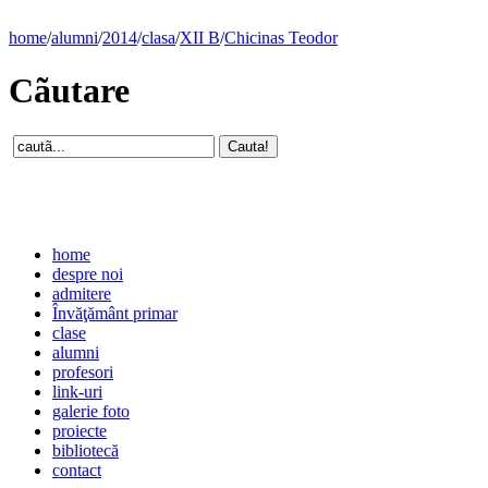
home
/
alumni
/
2014
/
clasa
/
XII B
/
Chicinas Teodor
Cãutare
home
despre noi
admitere
Învăţământ primar
clase
alumni
profesori
link-uri
galerie foto
proiecte
bibliotecă
contact