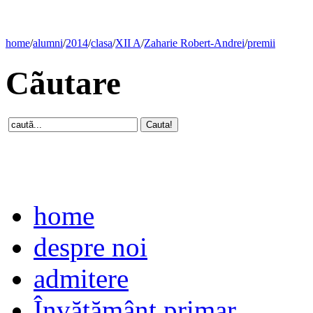
home
/
alumni
/
2014
/
clasa
/
XII A
/
Zaharie Robert-Andrei
/
premii
Cãutare
home
despre noi
admitere
Învăţământ primar