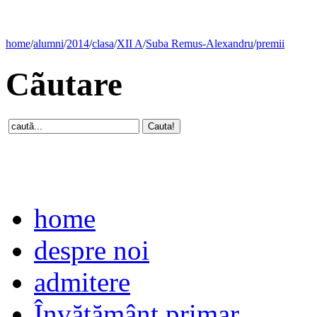
home
/
alumni
/
2014
/
clasa
/
XII A
/
Suba Remus-Alexandru
/
premii
Cãutare
home
despre noi
admitere
Învăţământ primar