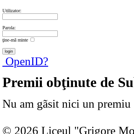
Utilizator:
Parola:
ţine-mã minte
OpenID?
Premii obţinute de 
Nu am gãsit nici un premiu a
© 2026 Liceul "Grigore Moi