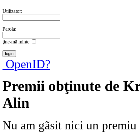
Utilizator:
Parola:
ţine-mã minte
OpenID?
Premii obţinute de K
Alin
Nu am gãsit nici un premiu a