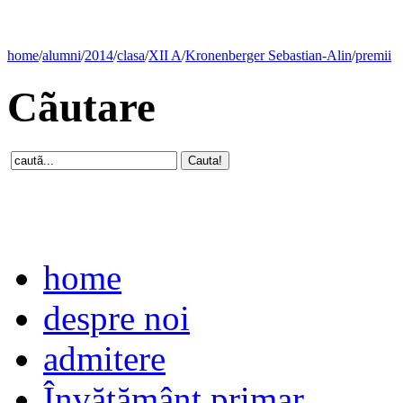
home
/
alumni
/
2014
/
clasa
/
XII A
/
Kronenberger Sebastian-Alin
/
premii
Cãutare
home
despre noi
admitere
Învăţământ primar