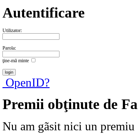
Autentificare
Utilizator:
Parola:
ţine-mã minte
OpenID?
Premii obţinute de F
Nu am gãsit nici un premiu a