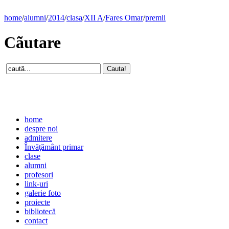
home
/
alumni
/
2014
/
clasa
/
XII A
/
Fares Omar
/
premii
Cãutare
home
despre noi
admitere
Învăţământ primar
clase
alumni
profesori
link-uri
galerie foto
proiecte
bibliotecă
contact