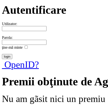
Autentificare
Utilizator:
Parola:
ţine-mã minte
OpenID?
Premii obţinute de 
Nu am gãsit nici un premiu a