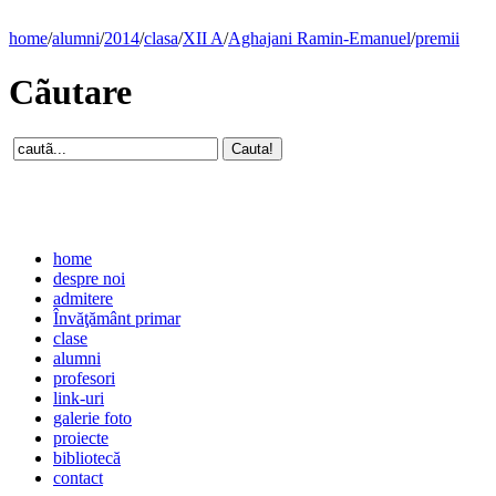
home
/
alumni
/
2014
/
clasa
/
XII A
/
Aghajani Ramin-Emanuel
/
premii
Cãutare
home
despre noi
admitere
Învăţământ primar
clase
alumni
profesori
link-uri
galerie foto
proiecte
bibliotecă
contact