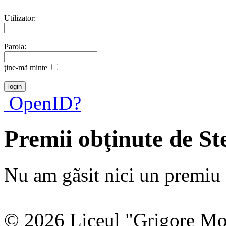
Utilizator:
Parola:
ţine-mã minte
OpenID?
Premii obţinute de S
Nu am gãsit nici un premiu a
© 2026 Liceul "Grigore Moi