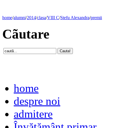
home
/
alumni
/
2014
/
clasa
/
VIII C
/
Stefu Alexandra
/
premii
Cãutare
home
despre noi
admitere
Învăţământ primar