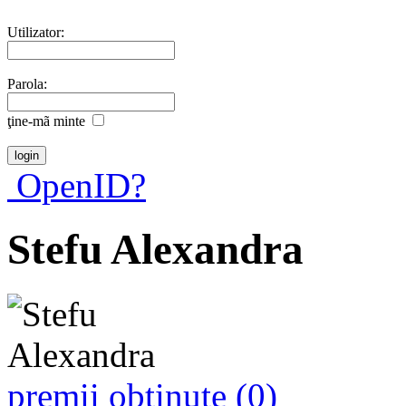
Utilizator:
Parola:
ţine-mã minte
OpenID?
Stefu Alexandra
premii obţinute (0)