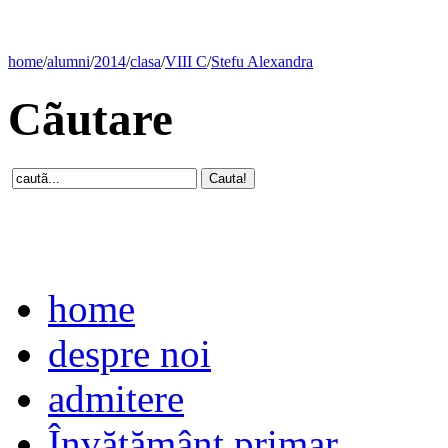
home
/
alumni
/
2014
/
clasa
/
VIII C
/
Stefu Alexandra
Cãutare
home
despre noi
admitere
Învăţământ primar