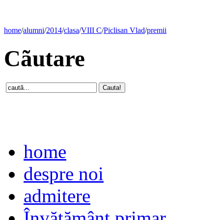
home
/
alumni
/
2014
/
clasa
/
VIII C
/
Piclisan Vlad
/
premii
Cãutare
home
despre noi
admitere
Învăţământ primar