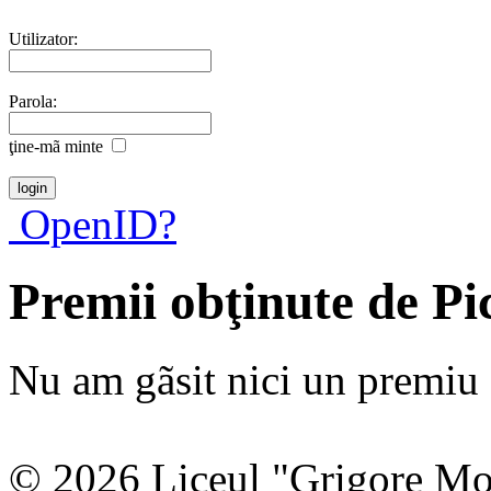
Utilizator:
Parola:
ţine-mã minte
OpenID?
Premii obţinute de Pi
Nu am gãsit nici un premiu a
© 2026 Liceul "Grigore Moi