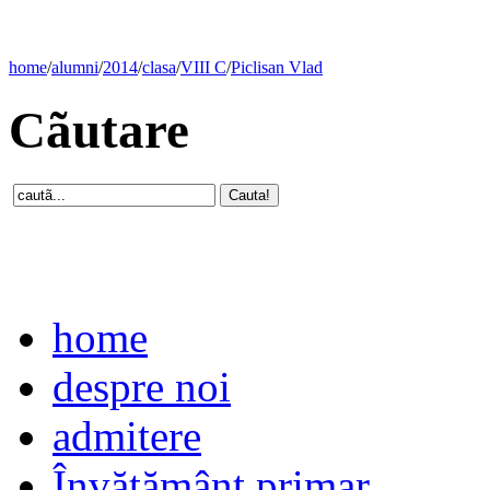
home
/
alumni
/
2014
/
clasa
/
VIII C
/
Piclisan Vlad
Cãutare
home
despre noi
admitere
Învăţământ primar