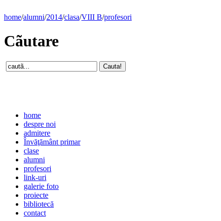
home
/
alumni
/
2014
/
clasa
/
VIII B
/
profesori
Cãutare
home
despre noi
admitere
Învăţământ primar
clase
alumni
profesori
link-uri
galerie foto
proiecte
bibliotecă
contact