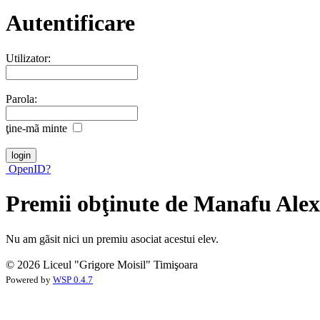
Autentificare
Utilizator:
Parola:
ţine-mã minte
OpenID?
Premii obţinute de Manafu Ale
Nu am gãsit nici un premiu asociat acestui elev.
© 2026 Liceul "Grigore Moisil" Timişoara
Powered by
WSP 0.4.7