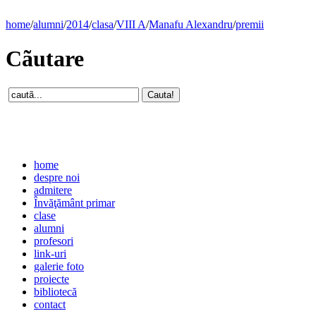
home
/
alumni
/
2014
/
clasa
/
VIII A
/
Manafu Alexandru
/
premii
Cãutare
home
despre noi
admitere
Învăţământ primar
clase
alumni
profesori
link-uri
galerie foto
proiecte
bibliotecă
contact