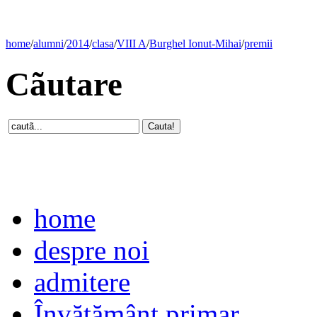
home
/
alumni
/
2014
/
clasa
/
VIII A
/
Burghel Ionut-Mihai
/
premii
Cãutare
home
despre noi
admitere
Învăţământ primar