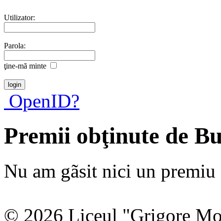
Utilizator:
Parola:
ţine-mã minte
OpenID?
Premii obţinute de B
Nu am gãsit nici un premiu a
© 2026 Liceul "Grigore Moi