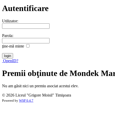
Autentificare
Utilizator:
Parola:
ţine-mã minte
OpenID?
Premii obţinute de Mondek Mar
Nu am gãsit nici un premiu asociat acestui elev.
© 2026 Liceul "Grigore Moisil" Timişoara
Powered by
WSP 0.4.7