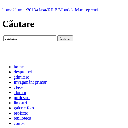
home
/
alumni
/
2013
/
clasa
/
XII E
/
Mondek Martin
/
premii
Cãutare
home
despre noi
admitere
Învăţământ primar
clase
alumni
profesori
link-uri
galerie foto
proiecte
bibliotecă
contact