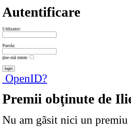
Autentificare
Utilizator:
Parola:
ţine-mã minte
OpenID?
Premii obţinute de Il
Nu am gãsit nici un premiu a