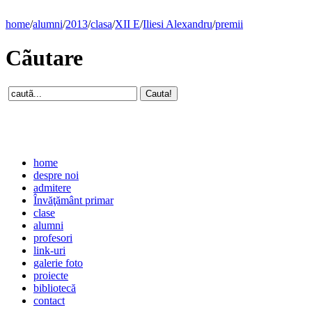
home
/
alumni
/
2013
/
clasa
/
XII E
/
Iliesi Alexandru
/
premii
Cãutare
home
despre noi
admitere
Învăţământ primar
clase
alumni
profesori
link-uri
galerie foto
proiecte
bibliotecă
contact