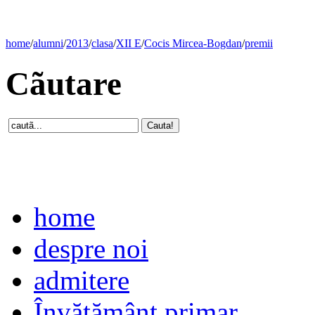
home
/
alumni
/
2013
/
clasa
/
XII E
/
Cocis Mircea-Bogdan
/
premii
Cãutare
home
despre noi
admitere
Învăţământ primar