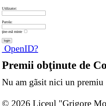
Utilizator:
Parola:
ţine-mã minte
OpenID?
Premii obţinute de C
Nu am gãsit nici un premiu a
© 2026 Liceul "Grigore Moi