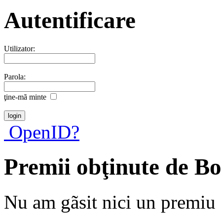
Autentificare
Utilizator:
Parola:
ţine-mã minte
OpenID?
Premii obţinute de B
Nu am gãsit nici un premiu a