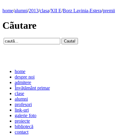
home
/
alumni
/
2013
/
clasa
/
XII E
/
Borz Lavinia-Estera
/
premii
Cãutare
home
despre noi
admitere
Învăţământ primar
clase
alumni
profesori
link-uri
galerie foto
proiecte
bibliotecă
contact