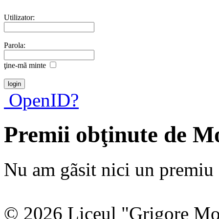
Utilizator:
Parola:
ţine-mã minte
OpenID?
Premii obţinute de 
Nu am gãsit nici un premiu a
© 2026 Liceul "Grigore Moi