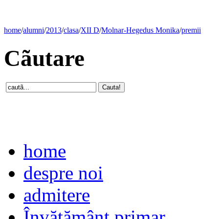
home
/
alumni
/
2013
/
clasa
/
XII D
/
Molnar-Hegedus Monika
/
premii
Cãutare
home
despre noi
admitere
Învăţământ primar