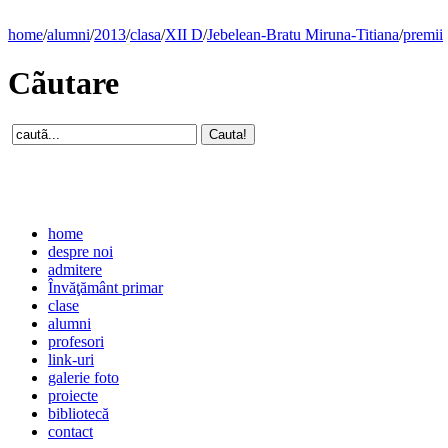
home
/
alumni
/
2013
/
clasa
/
XII D
/
Jebelean-Bratu Miruna-Titiana
/
premii
Cãutare
home
despre noi
admitere
Învăţământ primar
clase
alumni
profesori
link-uri
galerie foto
proiecte
bibliotecă
contact