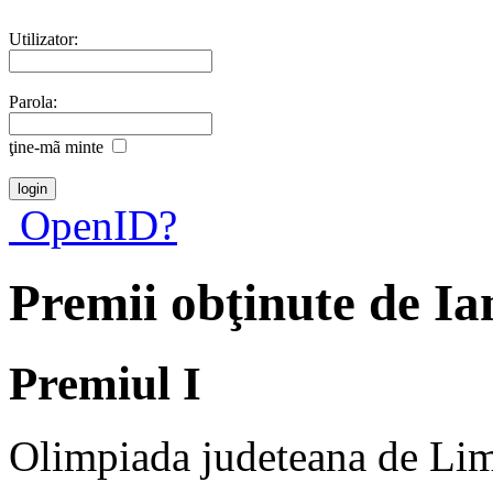
Utilizator:
Parola:
ţine-mã minte
OpenID?
Premii obţinute de I
Premiul I
Olimpiada judeteana de Lim