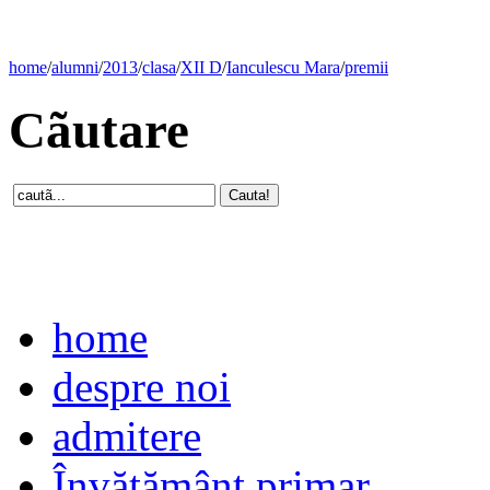
home
/
alumni
/
2013
/
clasa
/
XII D
/
Ianculescu Mara
/
premii
Cãutare
home
despre noi
admitere
Învăţământ primar