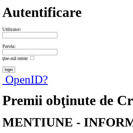
Autentificare
Utilizator:
Parola:
ţine-mã minte
OpenID?
Premii obţinute de Cr
MENTIUNE - INFOR