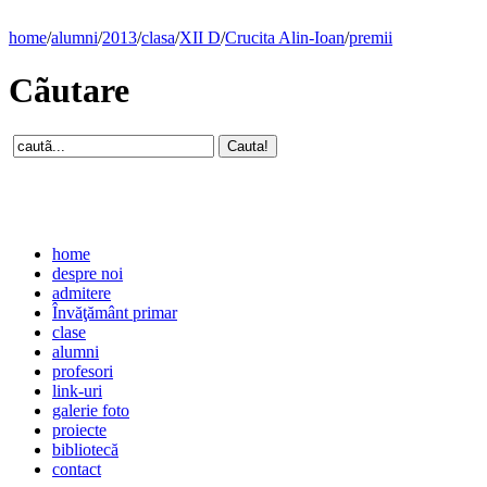
home
/
alumni
/
2013
/
clasa
/
XII D
/
Crucita Alin-Ioan
/
premii
Cãutare
home
despre noi
admitere
Învăţământ primar
clase
alumni
profesori
link-uri
galerie foto
proiecte
bibliotecă
contact