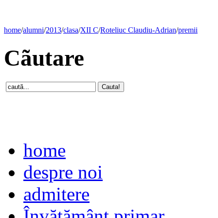
home
/
alumni
/
2013
/
clasa
/
XII C
/
Roteliuc Claudiu-Adrian
/
premii
Cãutare
home
despre noi
admitere
Învăţământ primar