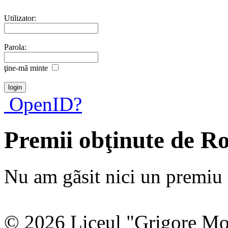
Utilizator:
Parola:
ţine-mã minte
OpenID?
Premii obţinute de R
Nu am gãsit nici un premiu a
© 2026 Liceul "Grigore Moi