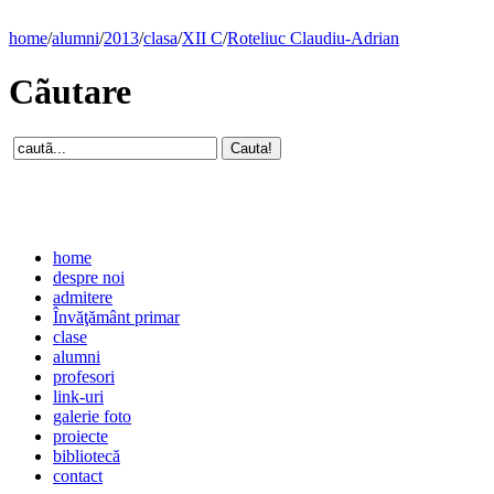
home
/
alumni
/
2013
/
clasa
/
XII C
/
Roteliuc Claudiu-Adrian
Cãutare
home
despre noi
admitere
Învăţământ primar
clase
alumni
profesori
link-uri
galerie foto
proiecte
bibliotecă
contact