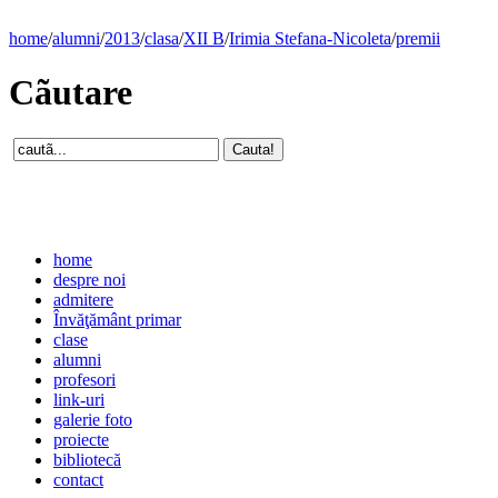
home
/
alumni
/
2013
/
clasa
/
XII B
/
Irimia Stefana-Nicoleta
/
premii
Cãutare
home
despre noi
admitere
Învăţământ primar
clase
alumni
profesori
link-uri
galerie foto
proiecte
bibliotecă
contact