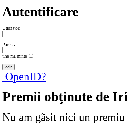
Autentificare
Utilizator:
Parola:
ţine-mã minte
OpenID?
Premii obţinute de Ir
Nu am gãsit nici un premiu a