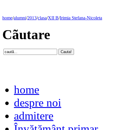
home
/
alumni
/
2013
/
clasa
/
XII B
/
Irimia Stefana-Nicoleta
Cãutare
home
despre noi
admitere
Învăţământ primar