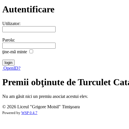
Autentificare
Utilizator:
Parola:
ţine-mã minte
OpenID?
Premii obţinute de Turculet Cat
Nu am gãsit nici un premiu asociat acestui elev.
© 2026 Liceul "Grigore Moisil" Timişoara
Powered by
WSP 0.4.7