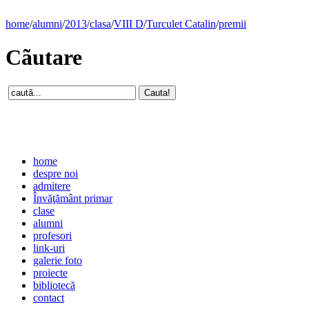
home
/
alumni
/
2013
/
clasa
/
VIII D
/
Turculet Catalin
/
premii
Cãutare
home
despre noi
admitere
Învăţământ primar
clase
alumni
profesori
link-uri
galerie foto
proiecte
bibliotecă
contact