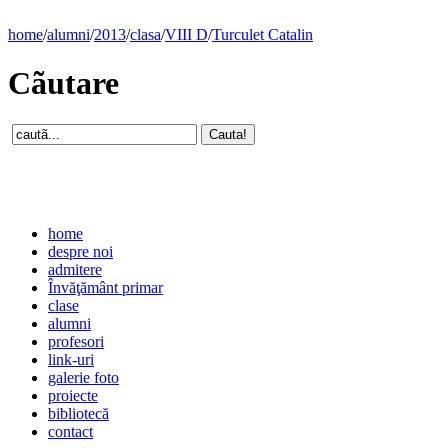
home
/
alumni
/
2013
/
clasa
/
VIII D
/
Turculet Catalin
Cãutare
home
despre noi
admitere
Învăţământ primar
clase
alumni
profesori
link-uri
galerie foto
proiecte
bibliotecă
contact