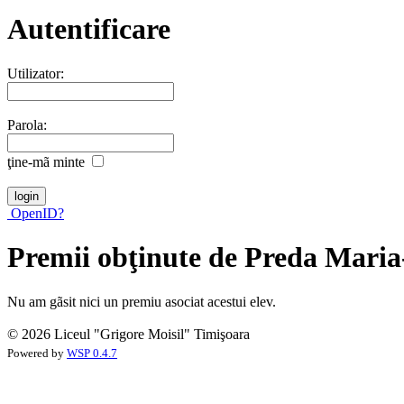
Autentificare
Utilizator:
Parola:
ţine-mã minte
OpenID?
Premii obţinute de Preda Mari
Nu am gãsit nici un premiu asociat acestui elev.
© 2026 Liceul "Grigore Moisil" Timişoara
Powered by
WSP 0.4.7