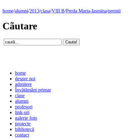
home
/
alumni
/
2013
/
clasa
/
VIII B
/
Preda Maria-Iasmina
/
premii
Cãutare
home
despre noi
admitere
Învăţământ primar
clase
alumni
profesori
link-uri
galerie foto
proiecte
bibliotecă
contact