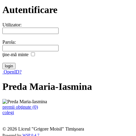
Autentificare
Utilizator:
Parola:
ţine-mã minte
OpenID?
Preda Maria-Iasmina
premii obţinute (0)
colegi
© 2026 Liceul "Grigore Moisil" Timişoara
Powered by
WSP 0.4.7