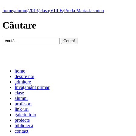
home
/
alumni
/
2013
/
clasa
/
VIII B
/
Preda Maria-Iasmina
Cãutare
home
despre noi
admitere
Învăţământ primar
clase
alumni
profesori
link-uri
galerie foto
proiecte
bibliotecă
contact