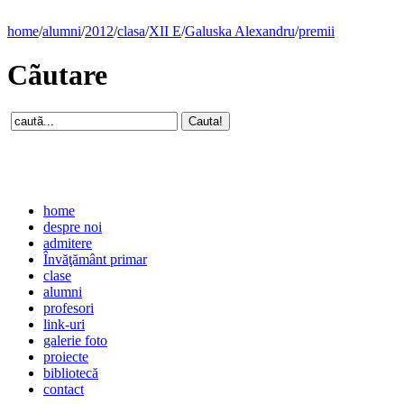
home
/
alumni
/
2012
/
clasa
/
XII E
/
Galuska Alexandru
/
premii
Cãutare
home
despre noi
admitere
Învăţământ primar
clase
alumni
profesori
link-uri
galerie foto
proiecte
bibliotecă
contact