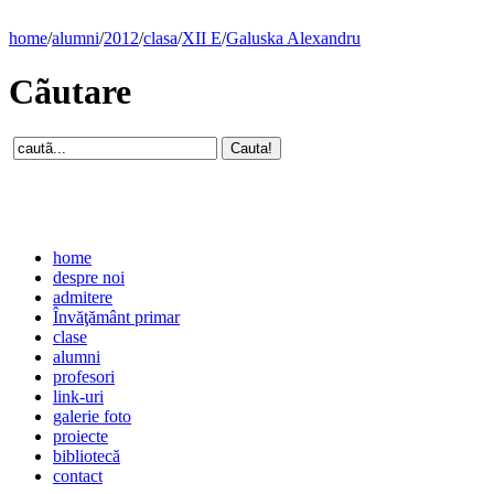
home
/
alumni
/
2012
/
clasa
/
XII E
/
Galuska Alexandru
Cãutare
home
despre noi
admitere
Învăţământ primar
clase
alumni
profesori
link-uri
galerie foto
proiecte
bibliotecă
contact