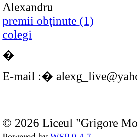
premii obţinute (1)
colegi
�
E-mail :� alexg_live@yah
© 2026 Liceul "Grigore Moi
Powered by
WSP 0.4.7