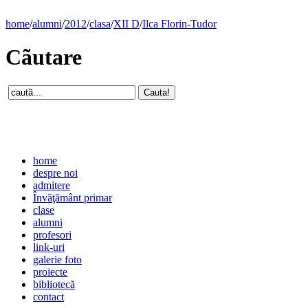
home
/
alumni
/
2012
/
clasa
/
XII D
/
Ilca Florin-Tudor
Cãutare
home
despre noi
admitere
Învăţământ primar
clase
alumni
profesori
link-uri
galerie foto
proiecte
bibliotecă
contact