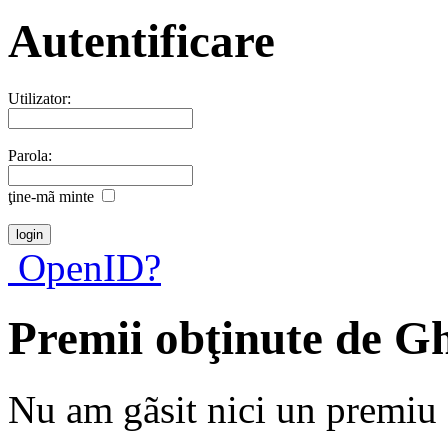
Autentificare
Utilizator:
Parola:
ţine-mã minte
OpenID?
Premii obţinute de G
Nu am gãsit nici un premiu a