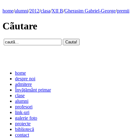
home
/
alumni
/
2012
/
clasa
/
XII B
/
Gherasim Gabriel-George
/
premii
Cãutare
home
despre noi
admitere
Învăţământ primar
clase
alumni
profesori
link-uri
galerie foto
proiecte
bibliotecă
contact