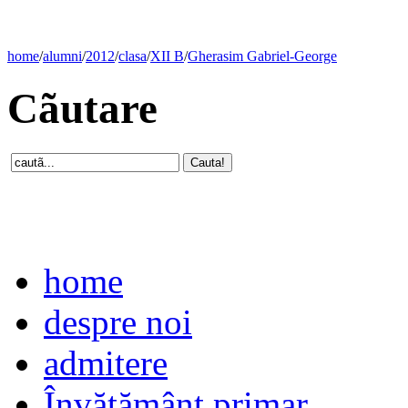
home
/
alumni
/
2012
/
clasa
/
XII B
/
Gherasim Gabriel-George
Cãutare
home
despre noi
admitere
Învăţământ primar