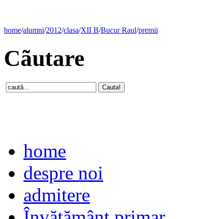
home
/
alumni
/
2012
/
clasa
/
XII B
/
Bucur Raul
/
premii
Cãutare
home
despre noi
admitere
Învăţământ primar