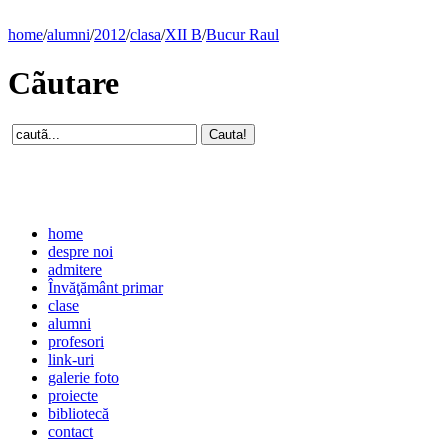
home
/
alumni
/
2012
/
clasa
/
XII B
/
Bucur Raul
Cãutare
home
despre noi
admitere
Învăţământ primar
clase
alumni
profesori
link-uri
galerie foto
proiecte
bibliotecă
contact