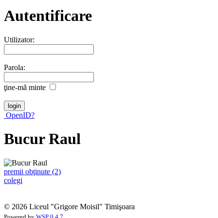
Autentificare
Utilizator:
Parola:
ţine-mã minte
OpenID?
Bucur Raul
premii obţinute (2)
colegi
© 2026 Liceul "Grigore Moisil" Timişoara
Powered by
WSP 0.4.7