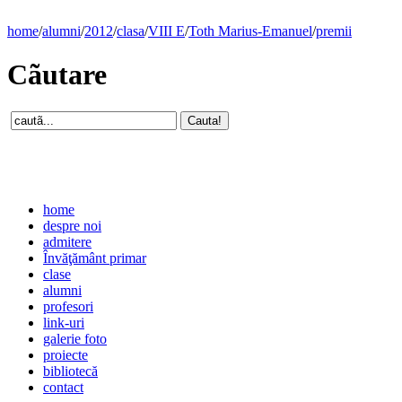
home
/
alumni
/
2012
/
clasa
/
VIII E
/
Toth Marius-Emanuel
/
premii
Cãutare
home
despre noi
admitere
Învăţământ primar
clase
alumni
profesori
link-uri
galerie foto
proiecte
bibliotecă
contact