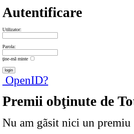
Autentificare
Utilizator:
Parola:
ţine-mã minte
OpenID?
Premii obţinute de T
Nu am gãsit nici un premiu a