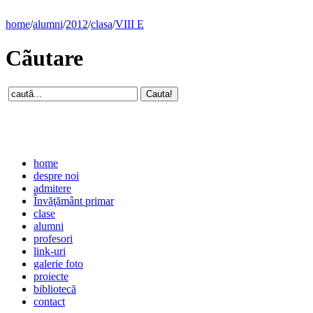
home
/
alumni
/
2012
/
clasa
/
VIII E
Cãutare
home
despre noi
admitere
Învăţământ primar
clase
alumni
profesori
link-uri
galerie foto
proiecte
bibliotecă
contact