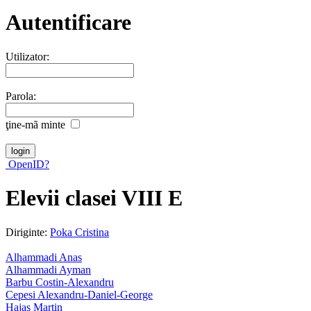
Autentificare
Utilizator:
Parola:
ţine-mã minte
OpenID?
Elevii clasei VIII E
Diriginte:
Poka Cristina
Alhammadi Anas
Alhammadi Ayman
Barbu Costin-Alexandru
Cepesi Alexandru-Daniel-George
Hajas Martin