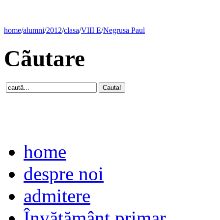
home
/
alumni
/
2012
/
clasa
/
VIII E
/
Negrusa Paul
Cãutare
home
despre noi
admitere
Învăţământ primar