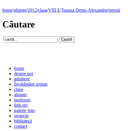
home
/
alumni
/
2012
/
clasa
/
VIII E
/
Tanasa Denis-Alexandru
/
premii
Cãutare
home
despre noi
admitere
Învăţământ primar
clase
alumni
profesori
link-uri
galerie foto
proiecte
bibliotecă
contact