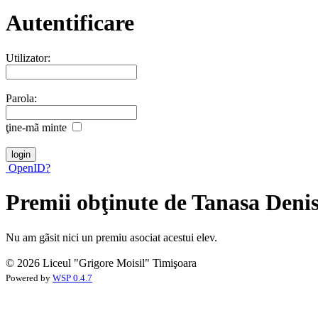
Autentificare
Utilizator:
Parola:
ţine-mã minte
OpenID?
Premii obţinute de Tanasa Deni
Nu am gãsit nici un premiu asociat acestui elev.
© 2026 Liceul "Grigore Moisil" Timişoara
Powered by
WSP 0.4.7