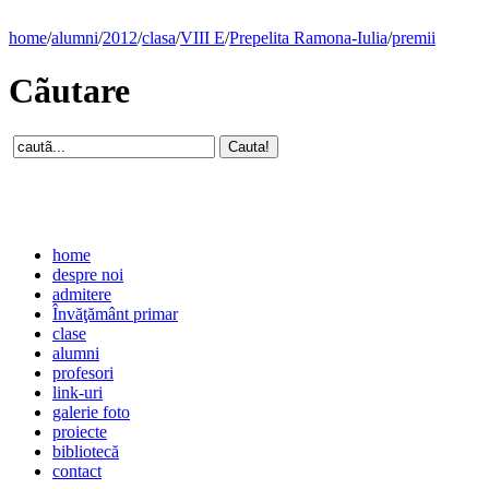
home
/
alumni
/
2012
/
clasa
/
VIII E
/
Prepelita Ramona-Iulia
/
premii
Cãutare
home
despre noi
admitere
Învăţământ primar
clase
alumni
profesori
link-uri
galerie foto
proiecte
bibliotecă
contact