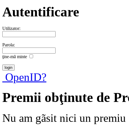
Autentificare
Utilizator:
Parola:
ţine-mã minte
OpenID?
Premii obţinute de P
Nu am gãsit nici un premiu a