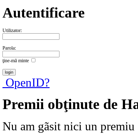
Autentificare
Utilizator:
Parola:
ţine-mã minte
OpenID?
Premii obţinute de H
Nu am gãsit nici un premiu a