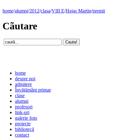
home
/
alumni
/
2012
/
clasa
/
VIII E
/
Hajas Martin
/
premii
Cãutare
home
despre noi
admitere
Învăţământ primar
clase
alumni
profesori
link-uri
galerie foto
proiecte
bibliotecă
contact