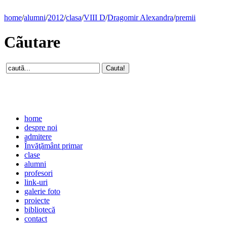
home
/
alumni
/
2012
/
clasa
/
VIII D
/
Dragomir Alexandra
/
premii
Cãutare
home
despre noi
admitere
Învăţământ primar
clase
alumni
profesori
link-uri
galerie foto
proiecte
bibliotecă
contact