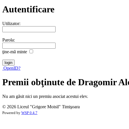
Autentificare
Utilizator:
Parola:
ţine-mã minte
OpenID?
Premii obţinute de Dragomir A
Nu am gãsit nici un premiu asociat acestui elev.
© 2026 Liceul "Grigore Moisil" Timişoara
Powered by
WSP 0.4.7