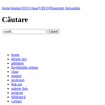
home
/
alumni
/
2012
/
clasa
/
VIII D
/
Dragomir Alexandra
Cãutare
home
despre noi
admitere
Învăţământ primar
clase
alumni
profesori
link-uri
galerie foto
proiecte
bibliotecă
contact