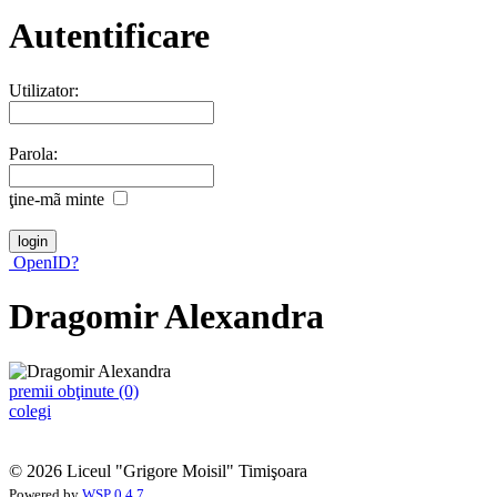
Autentificare
Utilizator:
Parola:
ţine-mã minte
OpenID?
Dragomir Alexandra
premii obţinute (0)
colegi
© 2026 Liceul "Grigore Moisil" Timişoara
Powered by
WSP 0.4.7