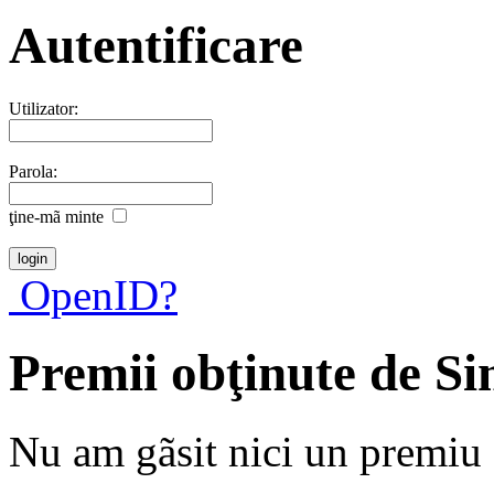
Autentificare
Utilizator:
Parola:
ţine-mã minte
OpenID?
Premii obţinute de S
Nu am gãsit nici un premiu a