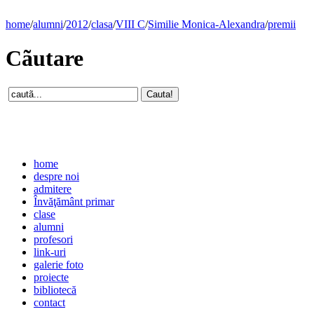
home
/
alumni
/
2012
/
clasa
/
VIII C
/
Similie Monica-Alexandra
/
premii
Cãutare
home
despre noi
admitere
Învăţământ primar
clase
alumni
profesori
link-uri
galerie foto
proiecte
bibliotecă
contact