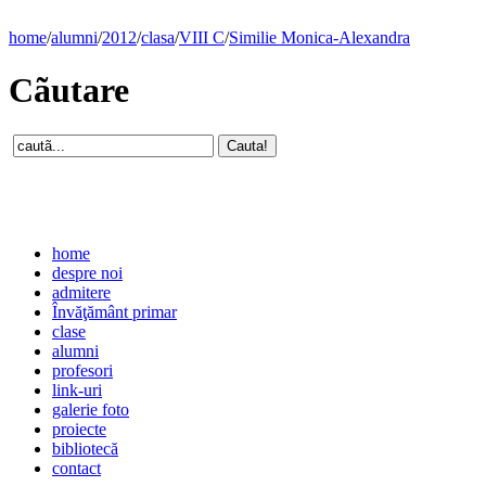
home
/
alumni
/
2012
/
clasa
/
VIII C
/
Similie Monica-Alexandra
Cãutare
home
despre noi
admitere
Învăţământ primar
clase
alumni
profesori
link-uri
galerie foto
proiecte
bibliotecă
contact