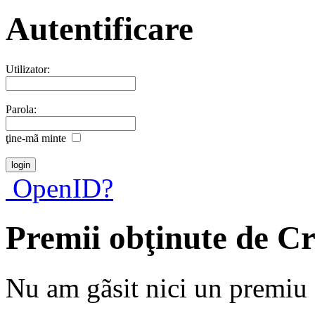
Autentificare
Utilizator:
Parola:
ţine-mã minte
OpenID?
Premii obţinute de C
Nu am gãsit nici un premiu a