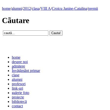
home
/
alumni
/
2012
/
clasa
/
VIII A
/
Croicu Janine-Catalina
/
premii
Cãutare
home
despre noi
admitere
Învăţământ primar
clase
alumni
profesori
link-uri
galerie foto
proiecte
bibliotecă
contact