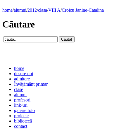
home
/
alumni
/
2012
/
clasa
/
VIII A
/
Croicu Janine-Catalina
Cãutare
home
despre noi
admitere
Învăţământ primar
clase
alumni
profesori
link-uri
galerie foto
proiecte
bibliotecă
contact