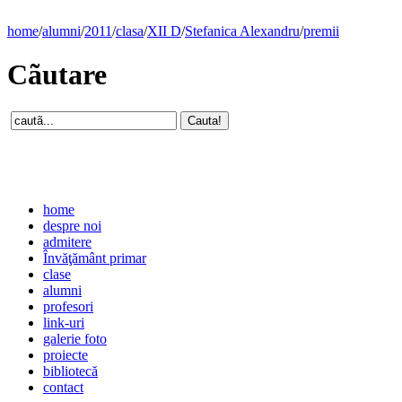
home
/
alumni
/
2011
/
clasa
/
XII D
/
Stefanica Alexandru
/
premii
Cãutare
home
despre noi
admitere
Învăţământ primar
clase
alumni
profesori
link-uri
galerie foto
proiecte
bibliotecă
contact