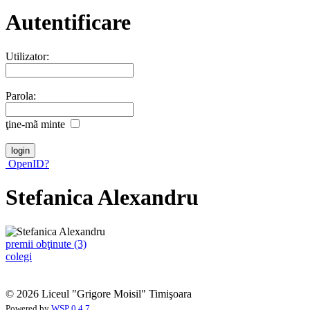
Autentificare
Utilizator:
Parola:
ţine-mã minte
OpenID?
Stefanica Alexandru
premii obţinute (3)
colegi
© 2026 Liceul "Grigore Moisil" Timişoara
Powered by
WSP 0.4.7