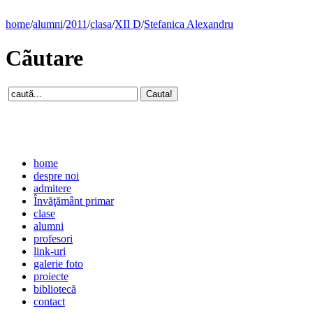
home
/
alumni
/
2011
/
clasa
/
XII D
/
Stefanica Alexandru
Cãutare
home
despre noi
admitere
Învăţământ primar
clase
alumni
profesori
link-uri
galerie foto
proiecte
bibliotecă
contact